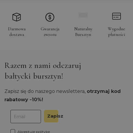
Wydajnościowe pliki cookie zbierają
informację o tym, w jaki sposób
odwiedzający korzystają ze strony, np.
analityczne pliki cookie. Te pliki cookie
nie mogą być wykorzystywane do
bezpośredniej identyfikacji
Darmowa
Gwarancja
Naturalny
Wygodne
konkretnego użytkownika.
dostawa
zwrotu
Bursztyn
płatności
Provider /
Okres
Nazwa
Domena
przechowywania
_ga
1 rok 1 miesiąc
Google LLC
.orodebaltica.pl
Razem z nami odczaruj
bałtycki bursztyn!
Zapisz się do naszego newslettera,
otrzymaj kod
rabatowy -10%!
Zapisz
Akceptuję
politykę