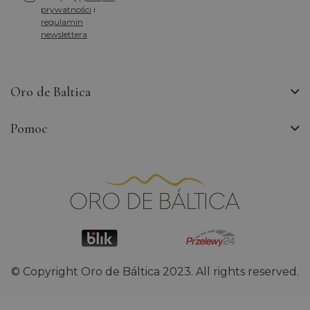
prywatności
i
regulamin
newslettera
.
Oro de Baltica
Pomoc
_ga_9RRLVLJGH6
.orodebaltica.pl
1 rok 1 miesiąc
© Copyright Oro de Báltica 2023. All rights reserved.
Provider /
Okres
Nazwa
Opi
Domena
przechowywania