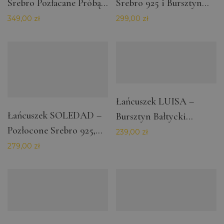
Srebro Pozłacane Próbą
Srebro 925 i Bursztyn
585 i Bursztyn Bałtycki
Bałtycki Koniakowy oraz
349,00
zł
299,00
zł
Koniakowy i Żółty
Żółty
Łańcuszek LUISA –
Łańcuszek SOLEDAD –
Bursztyn Bałtycki
Pozłocone Srebro 925,
Zawieszka 7×5 mm
239,00
zł
Łańcuszek z Kuleczkami,
279,00
zł
Zawieszka ze Słońcem