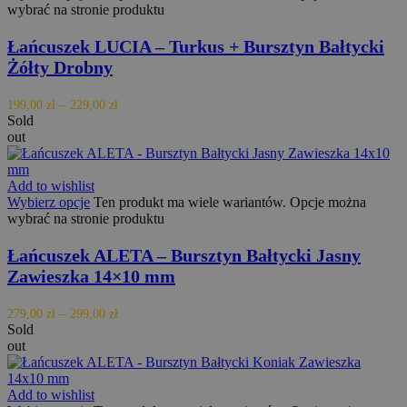
każd
wybrać na stronie produktu
stron
witryn
do ob
Łańcuszek LUCIA – Turkus + Bursztyn Bałtycki
dany
Żółty Drobny
dotyc
odwie
sesji
–
na po
199,00
zł
229,00
zł
rapo
Sold
anali
out
witry
_ga_9RRLVLJGH6
.orodebaltica.pl
1 rok 1 miesiąc
Ten p
jest 
Add to wishlist
przez
Wybierz opcje
Ten produkt ma wiele wariantów. Opcje można
Analy
wybrać na stronie produktu
utrz
stanu 
Łańcuszek ALETA – Bursztyn Bałtycki Jasny
Zawieszka 14×10 mm
–
279,00
zł
299,00
zł
Provider /
Okres
Nazwa
Opis
Sold
Domena
przechowywania
out
woosw_key
orodebaltica.pl
7 dni
Add to wishlist
Provider /
Okres