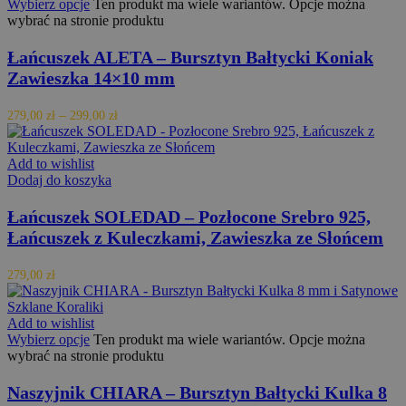
Wybierz opcje
Ten produkt ma wiele wariantów. Opcje można
Nazwa
Opis
Domena
przechowywania
wybrać na stronie produktu
_fbp
3 miesiące
Używany przez
Meta Platform
Facebooka do
Inc.
Łańcuszek ALETA – Bursztyn Bałtycki Koniak
dostarczania
.orodebaltica.pl
Zawieszka 14×10 mm
serii produktó
reklamowych,
takich jak
licytowanie w
–
279,00
zł
299,00
zł
czasie
rzeczywistym o
reklamodawcó
Add to wishlist
zewnętrznych
Dodaj do koszyka
Łańcuszek SOLEDAD – Pozłocone Srebro 925,
Łańcuszek z Kuleczkami, Zawieszka ze Słońcem
279,00
zł
Add to wishlist
Wybierz opcje
Ten produkt ma wiele wariantów. Opcje można
wybrać na stronie produktu
Naszyjnik CHIARA – Bursztyn Bałtycki Kulka 8