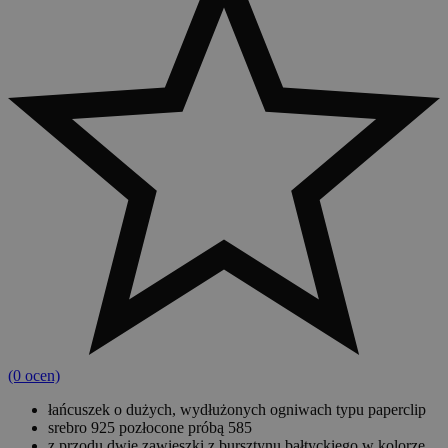
(0 ocen)
łańcuszek o dużych, wydłużonych ogniwach typu paperclip
srebro 925 pozłocone próbą 585
z przodu dwie zawieszki z bursztynu bałtyckiego w kolorze