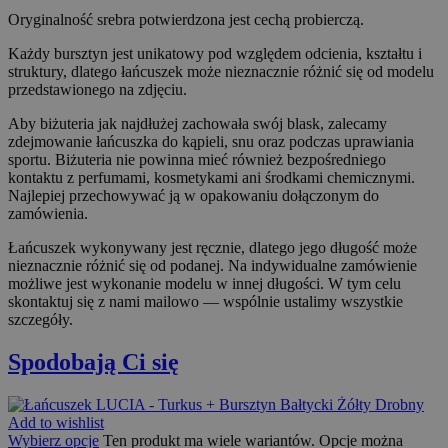
cookie nie mogą być wykorzystywane do
Oryginalność srebra potwierdzona jest cechą probierczą.
bezpośredniej identyfikacji konkretnego
użytkownika.
Każdy bursztyn jest unikatowy pod względem odcienia, kształtu i
Provider /
Okres
struktury, dlatego łańcuszek może nieznacznie różnić się od modelu
Nazwa
Opis
Domena
przechowywania
przedstawionego na zdjęciu.
_ga
1 rok 1 miesiąc
Ta na
Google LLC
Aby biżuteria jak najdłużej zachowała swój blask, zalecamy
cooki
.orodebaltica.pl
zdejmowanie łańcuszka do kąpieli, snu oraz podczas uprawiania
powią
Goog
sportu. Biżuteria nie powinna mieć również bezpośredniego
Unive
kontaktu z perfumami, kosmetykami ani środkami chemicznymi.
Analyt
Najlepiej przechowywać ją w opakowaniu dołączonym do
stano
zamówienia.
aktua
pows
używa
Łańcuszek wykonywany jest ręcznie, dlatego jego długość może
anali
nieznacznie różnić się od podanej. Na indywidualne zamówienie
Googl
możliwe jest wykonanie modelu w innej długości. W tym celu
cooki
rozró
skontaktuj się z nami mailowo — wspólnie ustalimy wszystkie
unika
szczegóły.
użyt
popr
przyp
Spodobają Ci się
loso
wyge
liczb
ident
Add to wishlist
klient
uwzg
Wybierz opcje
Ten produkt ma wiele wariantów. Opcje można