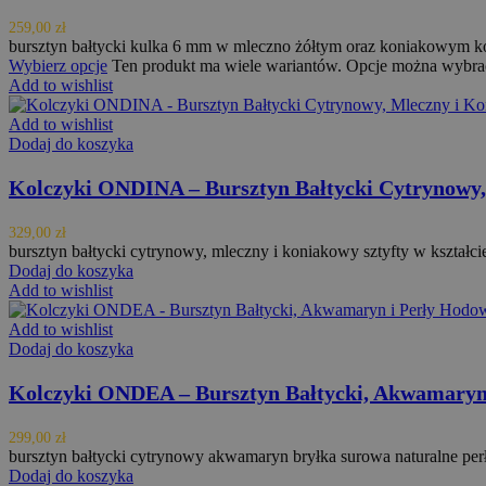
259,00
zł
bursztyn bałtycki kulka 6 mm w mleczno żółtym oraz koniakowym ko
Wybierz opcje
Ten produkt ma wiele wariantów. Opcje można wybrać
Add to wishlist
Add to wishlist
Dodaj do koszyka
Kolczyki ONDINA – Bursztyn Bałtycki Cytrynowy,
329,00
zł
bursztyn bałtycki cytrynowy, mleczny i koniakowy sztyfty w kształ
Dodaj do koszyka
Add to wishlist
Add to wishlist
Dodaj do koszyka
Kolczyki ONDEA – Bursztyn Bałtycki, Akwamaryn 
299,00
zł
bursztyn bałtycki cytrynowy akwamaryn bryłka surowa naturalne per
Dodaj do koszyka