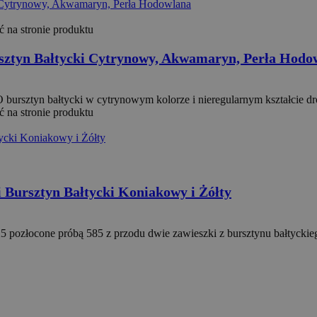
 na stronie produktu
Provider / Domena
Okres przechowywania
orodebaltica.pl
7 dni
Okres
sztyn Bałtycki Cytrynowy, Akwamaryn, Perła Hodo
Opis
rzechowywania
3 miesiące
Używany przez Facebooka do dostarczania serii produktów reklamo
w czasie rzeczywistym od reklamodawców zewnętrznych
bursztyn bałtycki w cytrynowym kolorze i nieregularnym kształcie d
 na stronie produktu
Bursztyn Bałtycki Koniakowy i Żółty
25 pozłocone próbą 585 z przodu dwie zawieszki z bursztynu bałtyck