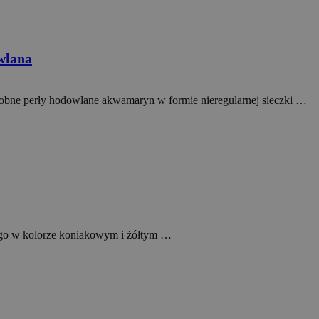
Opis
wlana
wych, takich jak licytowanie
robne perły hodowlane akwamaryn w formie nieregularnej sieczki …
iego w kolorze koniakowym i żółtym …