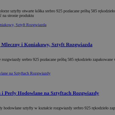
lorze sztyfty otwarte kółka srebro 925 pozłacane próbą 585 rękodz
 na stronie produktu
 Mleczny i Koniakowy, Sztyft Rozgwiazda
cie rozgwiazdy srebro 925 pozłacane próbą 585 rękodzieło zapakowane
i Perły Hodowlane na Sztyftach Rozgwiazdy
ły hodowlane sztyfty w kształcie rozgwiazdy srebro 925 rękodzieło z