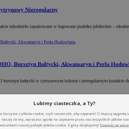
Cytrynowy Nieregularny
ałcie rękodzieło zapakowane w logowane pudełko jubilerskie – idealn
OHO, Bursztyn Bałtycki, Akwamaryn i Perła Hodow
 bursztyn bałtycki w cytrynowym kolorze i nieregularnym kształcie 
Lubimy ciasteczka, a Ty?
 na stronie produktu
a korzysta z plików cookie, czyli ciasteczek, aby zapewnić Ci lepszą wygodę 
cki Owalny 14×10 mm
z naszej strony, wyrażasz zgodę na używanie przez nas wszystkich plików coo
warunkami naszej polityki plików cookie. Z góry dziękujemy!
Dowiedz się więce