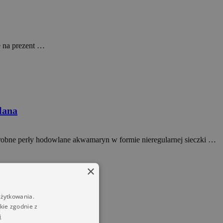
e na prezent …
lana
drobne perły hodowlane akwamaryn w formie nieregularnej sieczki …
×
użytkowania.
kie zgodnie z
j