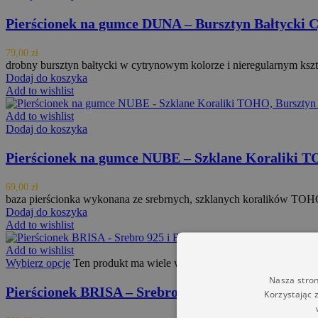
Pierścionek na gumce DUNA – Bursztyn Bałtycki 
79,00
zł
drobny bursztyn bałtycki w cytrynowym kolorze i nieregularnym kszt
Dodaj do koszyka
Add to wishlist
Add to wishlist
Dodaj do koszyka
Pierścionek na gumce NUBE – Szklane Koraliki T
69,00
zł
baza pierścionka wykonana ze srebrnych, szklanych koralików TOHO
Dodaj do koszyka
Add to wishlist
Add to wishlist
Wybierz opcje
Ten produkt ma wiele wariantów. Opcje można wybrać
Nasza stron
Pierścionek BRISA – Srebro 925 i Bursztyn Bałty
Korzystając 