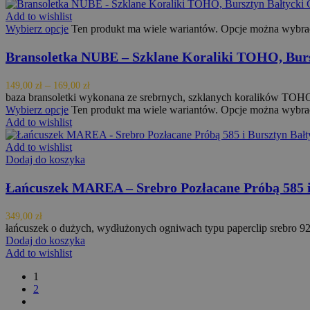
Add to wishlist
Wybierz opcje
Ten produkt ma wiele wariantów. Opcje można wybrać
Nazwa
woosw_key
Provider /
Bransoletka NUBE – Szklane Koraliki TOHO, Bur
Nazwa
Domena
p
_fbp
Meta Platform
–
149,00
zł
169,00
zł
Inc.
baza bransoletki wykonana ze srebrnych, szklanych koralików TOHO 
.orodebaltica.pl
Wybierz opcje
Ten produkt ma wiele wariantów. Opcje można wybrać
Add to wishlist
Add to wishlist
Dodaj do koszyka
Łańcuszek MAREA – Srebro Pozłacane Próbą 585 i 
349,00
zł
łańcuszek o dużych, wydłużonych ogniwach typu paperclip srebro 9
Dodaj do koszyka
Add to wishlist
1
2