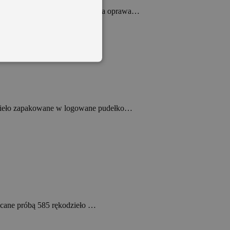
bra próby 925 ozdobna ryflowana oprawa…
kodzieło zapakowane w logowane pudełko…
pliki cookie. Te pliki cookie nie
nalytics - co stanowi istotną
ogle. Ten plik cookie służy do
anie losowo wygenerowanej
 w każdym żądaniu strony w
ających, sesji i kampanii na
acane próbą 585 rękodzieło …
trzymywania stanu sesji.