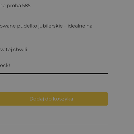
ane próbą 585
wane pudełko jubilerskie – idealne na
w tej chwili
tock!
Dodaj do koszyka