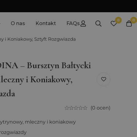
0
0
e
O nas
Kontakt
FAQs
ny i Koniakowy, Sztyft Rozgwiazda
INA – Bursztyn Bałtycki
leczny i Koniakowy,
azda
(0 ocen)
cytrynowy, mleczny i koniakowy
e rozgwiazdy