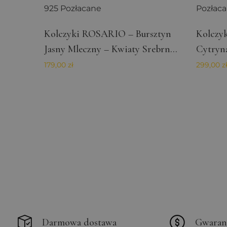
Nazwa
Kolczyki ROSARIO – Bursztyn
Kolczy
woosw_key
Provider /
Nazwa
Jasny Mleczny – Kwiaty Srebrne
Cytryna
Domena
925 Pozłacane
Pozłaca
179,00
zł
299,00
z
_fbp
Meta Platform
Inc.
.orodebaltica.pl
Darmowa dostawa
Gwaran