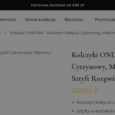
Darmowa dostawa od 499 zł!
remium
Nowa kolekcja
Biżuteria
Promocj
i
Kolczyki ONDINA - Bursztyn Bałtycki Cytrynowy, Mlecz
Kolczyki OND
Cytrynowy, M
Sztyft Rozgwi
329,00
zł
bursztyn bałtycki 
sztyfty w kształci