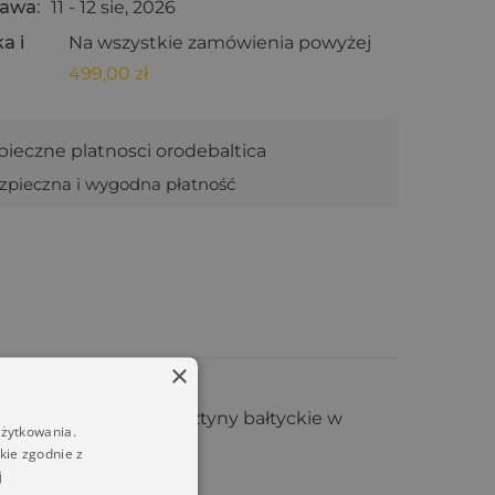
awa:
11 - 12 sie, 2026
a i
Na wszystkie zamówienia powyżej
499,00
zł
zpieczna i wygodna płatność
×
e zostały drobne bursztyny bałtyckie w
użytkowania.
kie zgodnie z
j