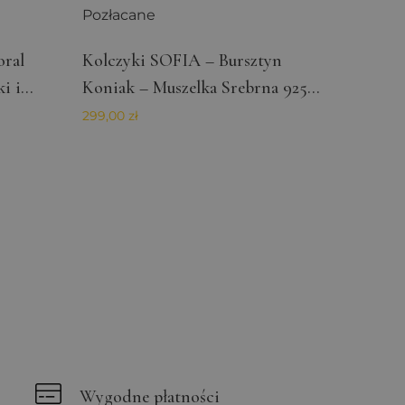
Opis
ral
Kolczyki SOFIA – Bursztyn
i i
Koniak – Muszelka Srebrna 925
Pozłacane
299,00
zł
lamowych, takich jak
znych
Kolczy
Hodowl
Sztyft
299,00
z
Wygodne płatności