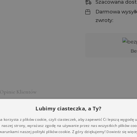
Szacowana dost
Darmowa wysyłk
zwroty:
Be
Opinie Klientów
Lubimy ciasteczka, a Ty?
 sztyftach w kształcie rozgwiazdy. Pod nimi podwieszon
a korzysta z plików cookie, czyli ciasteczek, aby zapewnić Ci lepszą wygodę 
m.
z naszej strony, wyrażasz zgodę na używanie przez nas wszystkich plików coo
warunkami naszej polityki plików cookie. Z góry dziękujemy!
Dowiedz się więce