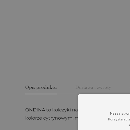
Opis produktu
Dostawa i zwroty
ONDINA to kolczyki na srebrnych pozłacanych
Nasza stron
kolorze cytrynowym, mlecznym i koniakowy
Korzystając 