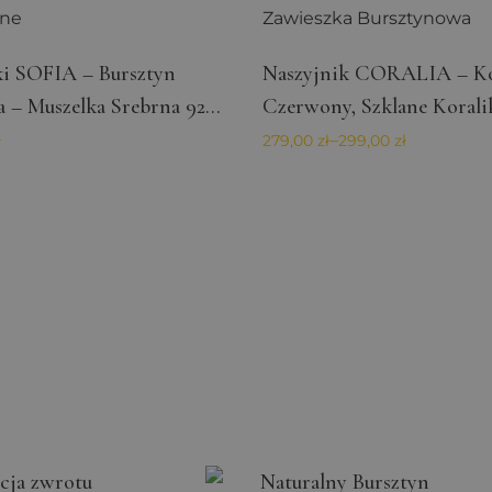
Provider / Domena
Okres przechowywania
ki SOFIA – Bursztyn
Naszyjnik CORALIA – Ko
orodebaltica.pl
7 dni
Okres
Opis
 – Muszelka Srebrna 925
Czerwony, Szklane Koralik
przechowywania
ne
Zawieszka Bursztynowa
–
ł
279,00
zł
299,00
zł
3 miesiące
Używany przez Facebooka do dostarczania serii produktów rek
licytowanie w czasie rzeczywistym od reklamodawców zewnętr
cja zwrotu
Naturalny Bursztyn