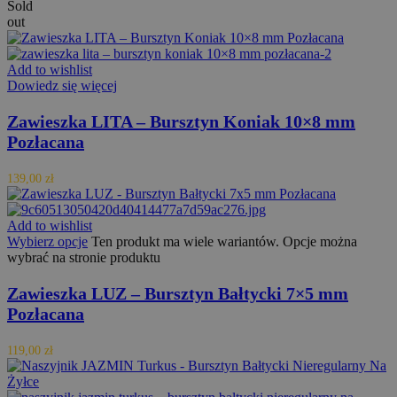
Sold
out
Provider /
Okres
Nazwa
Opis
Add to wishlist
Domena
przechowywania
Dowiedz się więcej
woosw_key
orodebaltica.pl
7 dni
Zawieszka LITA – Bursztyn Koniak 10×8 mm
Pozłacana
Provider /
Okres
Nazwa
Opis
Domena
przechowywania
139,00
zł
_fbp
3 miesiące
Używany pr
Meta
Facebooka 
Platform Inc.
dostarczani
.orodebaltica.pl
serii produ
Add to wishlist
reklamowyc
Wybierz opcje
Ten produkt ma wiele wariantów. Opcje można
takich jak
wybrać na stronie produktu
licytowanie 
czasie
rzeczywist
Zawieszka LUZ – Bursztyn Bałtycki 7×5 mm
od
reklamoda
Pozłacana
zewnętrzny
119,00
zł