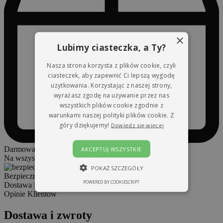
×
Lubimy ciasteczka, a Ty?
Nasza strona korzysta z plików cookie, czyli
ciasteczek, aby zapewnić Ci lepszą wygodę
użytkowania. Korzystając z naszej strony,
wyrażasz zgodę na używanie przez nas
wszystkich plików cookie zgodnie z
warunkami naszej polityki plików cookie. Z
góry dziękujemy!
Dowiedz się więcej
Darmowa wysyłka i zwroty:
AKCEPTUJ WSZYSTKIE
Na wszystkie zamówienia powyżej
499,00
zł
POKAŻ SZCZEGÓŁY
Bezpieczna i wygodna płatność
POWERED BY COOKIESCRIPT
Dostawa i zwroty
WYDAJNOŚĆ
TARGETOWANIE
Opinie Klientów
NIESKLASYFIKOWANE
Dostawa i zwroty