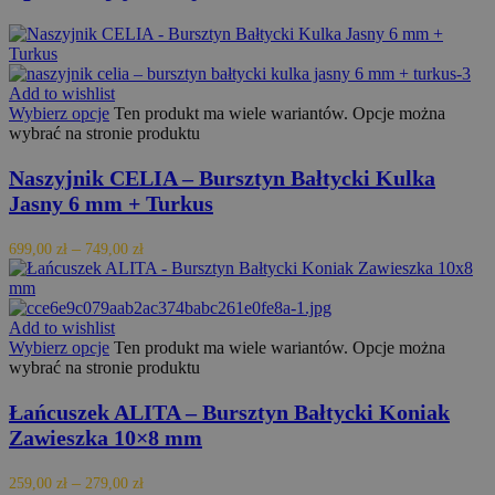
co
ro
un
uż
po
pr
Add to wishlist
lo
wy
Wybierz opcje
Ten produkt ma wiele wariantów. Opcje można
li
wybrać na stronie produktu
id
kl
uw
Naszyjnik CELIA – Bursztyn Bałtycki Kulka
ka
Jasny 6 mm + Turkus
st
wi
do
–
da
699,00
zł
749,00
zł
do
od
se
na
ra
Add to wishlist
an
Wybierz opcje
Ten produkt ma wiele wariantów. Opcje można
wi
wybrać na stronie produktu
_ga_9RRLVLJGH6
.orodebaltica.pl
1 rok 1 miesiąc
Te
je
Łańcuszek ALITA – Bursztyn Bałtycki Koniak
pr
Zawieszka 10×8 mm
An
ut
st
–
259,00
zł
279,00
zł