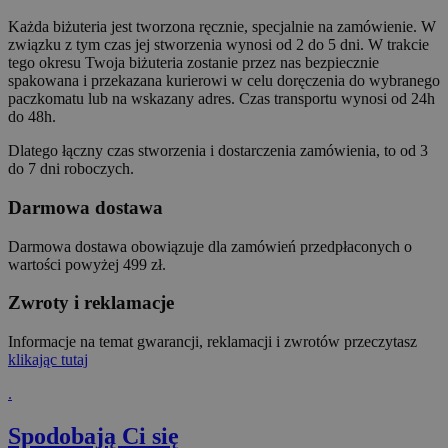
Każda biżuteria jest tworzona ręcznie, specjalnie na zamówienie. W
związku z tym czas jej stworzenia wynosi od 2 do 5 dni. W trakcie
Wydajność
Targetowanie
tego okresu Twoja biżuteria zostanie przez nas bezpiecznie
spakowana i przekazana kurierowi w celu doręczenia do wybranego
Niesklasyfikowane
paczkomatu lub na wskazany adres. Czas transportu wynosi od 24h
do 48h.
Wydajnościowe pliki cookie zbierają
informację o tym, w jaki sposób odwiedzający
Dlatego łączny czas stworzenia i dostarczenia zamówienia, to od 3
korzystają ze strony, np. analityczne pliki
do 7 dni roboczych.
cookie. Te pliki cookie nie mogą być
wykorzystywane do bezpośredniej
Darmowa dostawa
identyfikacji konkretnego użytkownika.
Provider /
Okres
Nazwa
Op
Darmowa dostawa obowiązuje dla zamówień przedpłaconych o
Domena
przechowywania
wartości powyżej 499 zł.
_ga
1 rok 1 miesiąc
Ta
Google LLC
co
.orodebaltica.pl
Zwroty i reklamacje
po
Go
Un
Informacje na temat gwarancji, reklamacji i zwrotów przeczytasz
An
klikając tutaj
st
ak
po
.
uż
an
Spodobają Ci się
Go